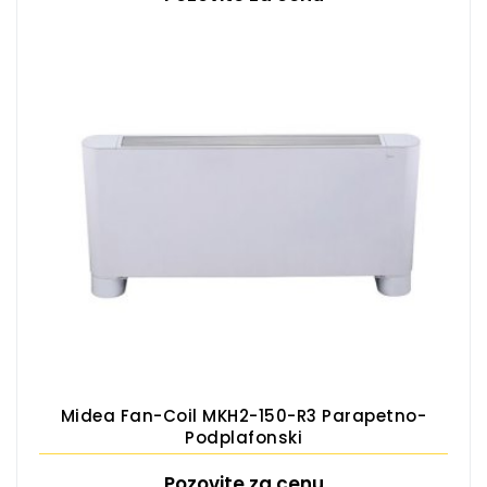
Midea Fan-Coil MKH2-150-R3 Parapetno-
Podplafonski
Pozovite za cenu