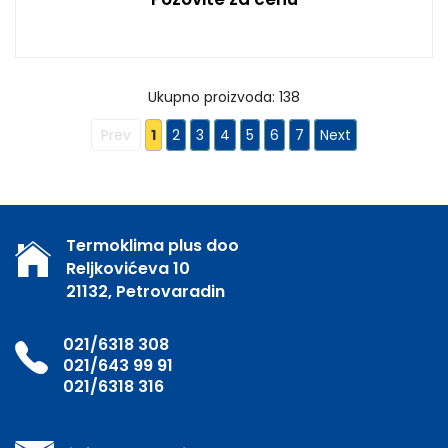
Ukupno proizvoda: 138
Prev
1
2
3
4
5
6
7
Next
Termoklima plus doo
Reljkovićeva 10
21132, Petrovaradin
021/6318 308
021/643 99 91
021/6318 316