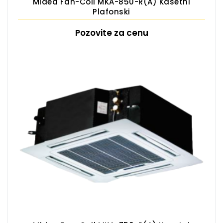
Midea Fan-Coil MKA-850-R(A) Kasetni
Plafonski
Pozovite za cenu