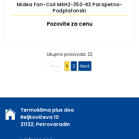
Midea Fan-Coil MKH2-350-R3 Parapetno-
Podplafonski
Pozovite za cenu
Ukupno proizvoda: 22
Prev
1
2
Next
Termoklima plus doo
Reljkovićeva 10
21132, Petrovaradin