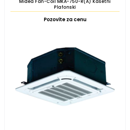
Midea Fan-Coil MKA-750-R(A) Kasetni
Plafonski
Pozovite za cenu