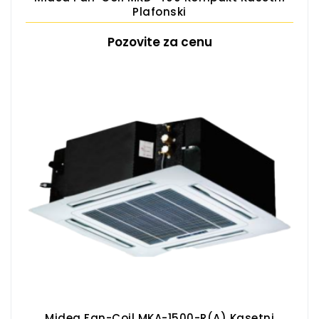
Plafonski
Pozovite za cenu
Midea Fan-Coil MKA-1500-R(A) Kasetni