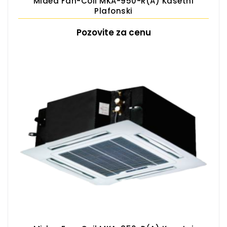
Midea Fan-Coil MKA-950-R(A) Kasetni
Plafonski
Pozovite za cenu