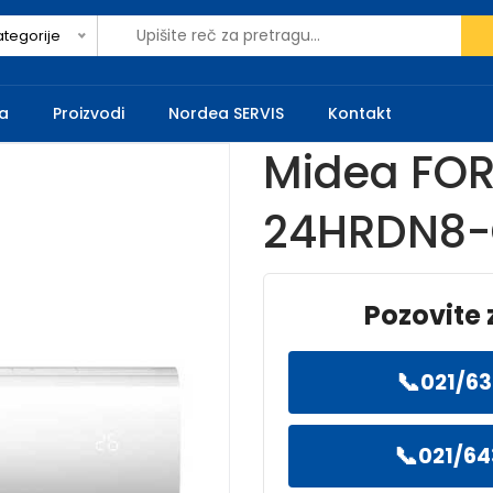
ategorije
a
Proizvodi
Nordea SERVIS
Kontakt
Midea FO
24HRDN8
Pozovite 
📞
021/63
📞
021/64