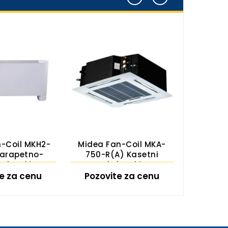
-Coil MKH2-
Midea Fan-Coil MKA-
Midea S
Parapetno-
750-R(A) Kasetni
afonski
Plafonski
e za cenu
Pozovite za cenu
Pozov