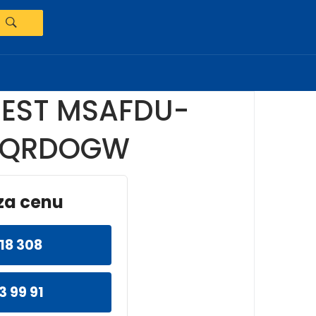
REST MSAFDU-
-QRDOGW
za cenu
18 308
3 99 91