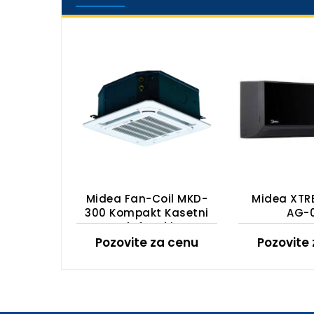
Plus 12
Midea Fan-Coil MKD-
Midea XTR
300 Kompakt Kasetni
AG-
Plafonski
a cenu
Pozovite za cenu
Pozovite