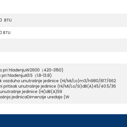
0 BTU
0 BTU
a pri hlađenjuW2600（420~3150)
a pri hlađenjuA11.5（1.8~13.8)
k vazduha unutrašnje jedinice (Hi/Mi/Lo)m3/h980/817/662
i pritisak unutrašnje jedinice (Hi/Mi/Lo/Si)dB(A)45/40.5/36
unutrašnje jedinice (Hi)dB(A)59
ašnja jedinicaDimenzije uređaja (W