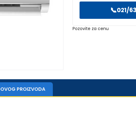
📞
021/63
Pozovite za cenu
ZI OVOG PROIZVODA