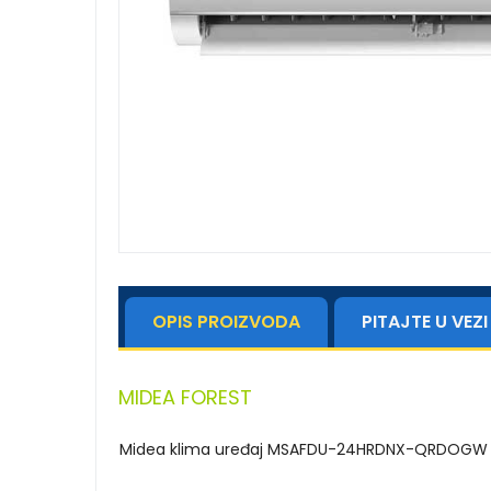
OPIS PROIZVODA
PITAJTE U VE
MIDEA FOREST
Midea klima uređaj MSAFDU-24HRDNX-QRDOGW