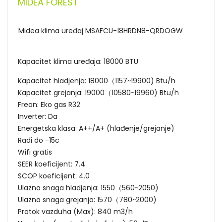
MIDEA FOREST
Midea klima uređaj MSAFCU-18HRDN8-QRDOGW
Kapacitet klima uređaja: 18000 BTU
Kapacitet hladjenja: 18000（1157~19900) Btu/h
Kapacitet grejanja: 19000（10580~19960) Btu/h
Freon: Eko gas R32
Inverter: Da
Energetska klasa: A++/A+ (hlađenje/grejanje)
Radi do -15c
Wifi gratis
SEER koeficijent: 7.4
SCOP koeficijent: 4.0
Ulazna snaga hladjenja: 1550（560~2050)
Ulazna snaga grejanja: 1570（780~2000)
Protok vazduha (Max): 840 m3/h