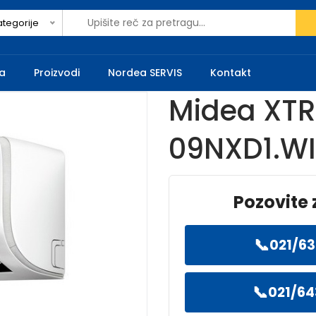
ategorije
a
Proizvodi
Nordea SERVIS
Kontakt
Midea XT
09NXD1.W
Pozovite 
📞
021/63
📞
021/64