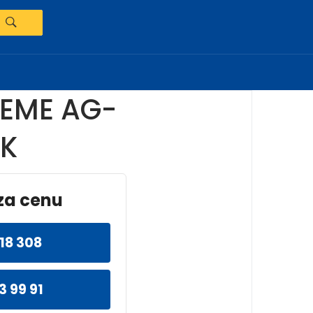
REME AG-
IK
za cenu
18 308
3 99 91