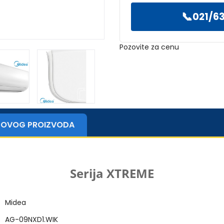
📞
021/63
Pozovite za cenu
ZI OVOG PROIZVODA
Midea klima inverter AG-09NXD1.WIK
Serija XTREME
Midea
AG-09NXD1.WIK