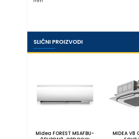
mm
SLIČNI PROIZVODI
oil MKG-
Midea FOREST MSAFBU-
MIDEA V8 