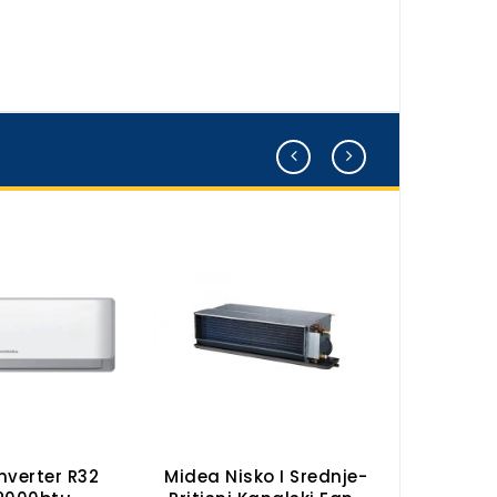
nverter R32
Midea Nisko I Srednje-
MIDE